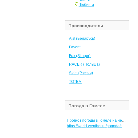
Тюбинги
Производители
Aist (Беларусь)
Favorit
Fox (Stinger)
RACER (Польша)
Stels (Россия)
TOTEM
Погода в Гомеле
Прогноз погоды в Гомеле на неделю
https://world-weather.ru/pogoda/russia/barnaul/