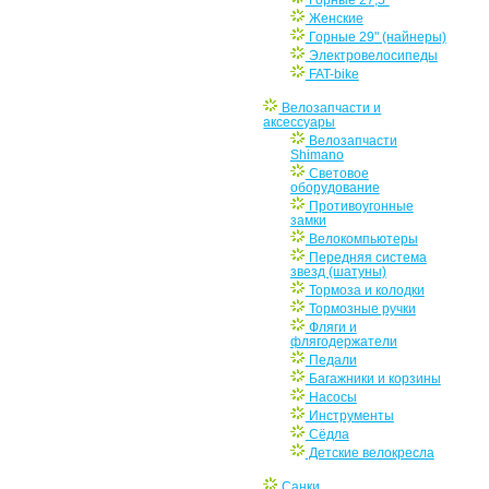
Женские
Горные 29" (найнеры)
Электровелосипеды
FAT-bike
Велозапчасти и
аксессуары
Велозапчасти
Shimano
Световое
оборудование
Противоугонные
замки
Велокомпьютеры
Передняя система
звезд (шатуны)
Тормоза и колодки
Тормозные ручки
Фляги и
флягодержатели
Педали
Багажники и корзины
Насосы
Инструменты
Сёдла
Детские велокресла
Санки