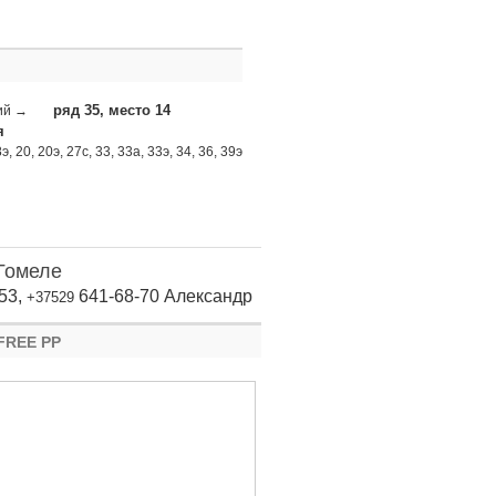
ряд 35, место 14
кий →
я
э, 20, 20э, 27с, 33, 33а, 33э, 34, 36, 39э
 Гомеле
53,
641-68-70 Александр
+37529
FREE PP