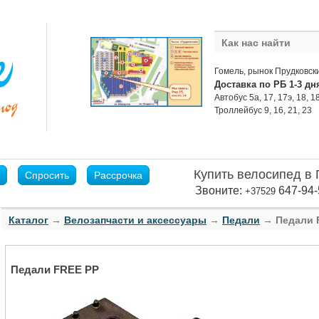
Как нас найти
Гомель, рынок Прудковс
Доставка по РБ 1-3 дн
Автобус 5а, 17, 17э, 18, 18
Троллейбус 9, 16, 21, 23
Купить велосипед в
Спросить
Рассрочка
Звоните:
647-94-
+37529
Каталог
→
Велозапчасти и аксессуары
→
Педали
→ Педали 
Педали FREE PP