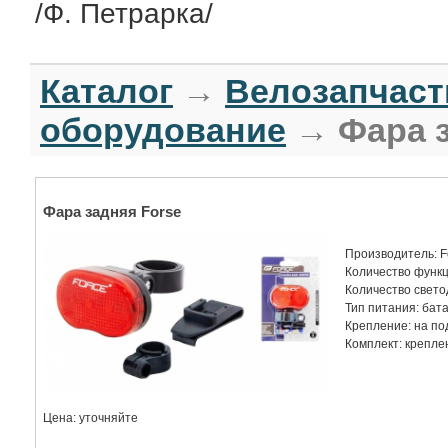
/Ф. Петрарка/
Каталог
→
Велозапчаст
оборудование
→ Фара з
Фара задняя Forse
Производитель: F
Количество функц
Количество свето
Тип питания: бат
Крепление: на п
Комплект: крепле
Цена: уточняйте